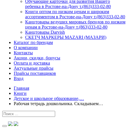
Обучающие карточки для развития Вашего
ребенка в Ростове-на-Дону т.(863)333-02-80
Книги оптом по низким ценам и широким
ассортиментом в Ростове-на-Дону т.(863)333-02-80
Канцтовары ведущих мировых брендов по низким
ценам в Ростове-на-Дону т.(863)333-02-80
Канцтовары Darvish
СКЕТЧ МАРКЕРЫ MAZARI (МАЗАРИ)
Каталог по брендам
О компании
Контакты
Акции, скидки, бонусы
Оплата и доставка
Актуальные прайсы
Прайсы поставщиков
Вход
Главная
Книги
Детское и школьное образование,…
Рабочая тетрадь дошкольника. Складываем…