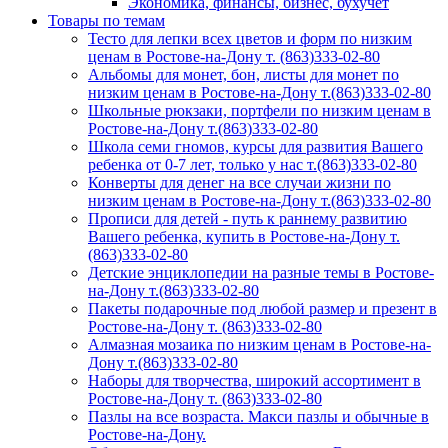
Экономика, финансы, бизнес, бухучет
Товары по темам
Тесто для лепки всех цветов и форм по низким
ценам в Ростове-на-Дону т. (863)333-02-80
Альбомы для монет, бон, листы для монет по
низким ценам в Ростове-на-Дону т.(863)333-02-80
Школьные рюкзаки, портфели по низким ценам в
Ростове-на-Дону т.(863)333-02-80
Школа семи гномов, курсы для развития Вашего
ребенка от 0-7 лет, только у нас т.(863)333-02-80
Конверты для денег на все случаи жизни по
низким ценам в Ростове-на-Дону т.(863)333-02-80
Прописи для детей - путь к раннему развитию
Вашего ребенка, купить в Ростове-на-Дону т.
(863)333-02-80
Детские энциклопедии на разные темы в Ростове-
на-Дону т.(863)333-02-80
Пакеты подарочные под любой размер и презент в
Ростове-на-Дону т. (863)333-02-80
Алмазная мозаика по низким ценам в Ростове-на-
Дону т.(863)333-02-80
Наборы для творчества, широкий ассортимент в
Ростове-на-Дону т. (863)333-02-80
Пазлы на все возраста. Макси пазлы и обычные в
Ростове-на-Дону.