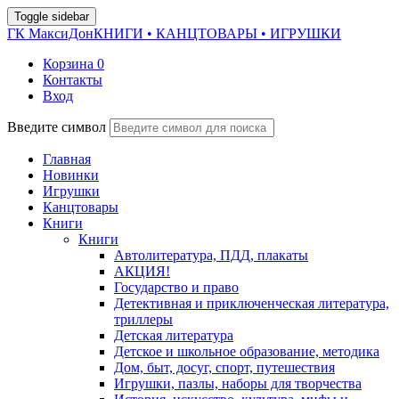
Toggle sidebar
ГК МаксиДон
КНИГИ • КАНЦТОВАРЫ • ИГРУШКИ
Корзина
0
Контакты
Вход
Введите символ
Главная
Новинки
Игрушки
Канцтовары
Книги
Книги
Автолитература, ПДД, плакаты
АКЦИЯ!
Государство и право
Детективная и приключенческая литература,
триллеры
Детская литература
Детское и школьное образование, методика
Дом, быт, досуг, спорт, путешествия
Игрушки, пазлы, наборы для творчества