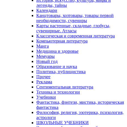
История, искусство, культура, мифы и
легенды, тайны
Календари
Канцтовары, хозтовары, товары первой
необходимости, сувениры
Карты настенные, складные, глобусы,
сувенирные. Атласы
Классическая и современная литература
Компьютерная литература
Манга
Медицина и здоровье
Мемуары
Новый год
Образование и наука
Политика, публицистика
Прочее
Реклама
Сентиментальная литература
Техника и технологии
Учебники
Фантастика, фэнтези, мистика, историческая
фантастика
Философия, религия, эзотерика, психология,
астрологи
ШКОЛЬНЫЕ УЧЕБНИКИ