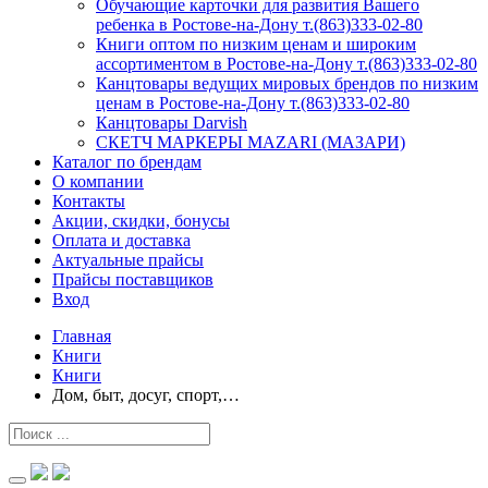
Обучающие карточки для развития Вашего
ребенка в Ростове-на-Дону т.(863)333-02-80
Книги оптом по низким ценам и широким
ассортиментом в Ростове-на-Дону т.(863)333-02-80
Канцтовары ведущих мировых брендов по низким
ценам в Ростове-на-Дону т.(863)333-02-80
Канцтовары Darvish
СКЕТЧ МАРКЕРЫ MAZARI (МАЗАРИ)
Каталог по брендам
О компании
Контакты
Акции, скидки, бонусы
Оплата и доставка
Актуальные прайсы
Прайсы поставщиков
Вход
Главная
Книги
Книги
Дом, быт, досуг, спорт,…