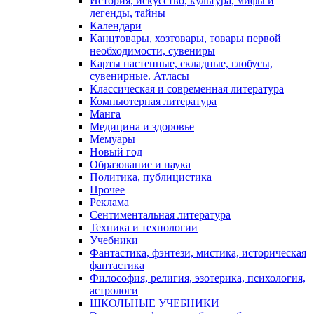
История, искусство, культура, мифы и
легенды, тайны
Календари
Канцтовары, хозтовары, товары первой
необходимости, сувениры
Карты настенные, складные, глобусы,
сувенирные. Атласы
Классическая и современная литература
Компьютерная литература
Манга
Медицина и здоровье
Мемуары
Новый год
Образование и наука
Политика, публицистика
Прочее
Реклама
Сентиментальная литература
Техника и технологии
Учебники
Фантастика, фэнтези, мистика, историческая
фантастика
Философия, религия, эзотерика, психология,
астрологи
ШКОЛЬНЫЕ УЧЕБНИКИ