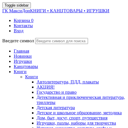
Toggle sidebar
ГК МаксиДон
КНИГИ • КАНЦТОВАРЫ • ИГРУШКИ
Корзина
0
Контакты
Вход
Введите символ
Главная
Новинки
Игрушки
Канцтовары
Книги
Книги
Автолитература, ПДД, плакаты
АКЦИЯ!
Государство и право
Детективная и приключенческая литература,
триллеры
Детская литература
Детское и школьное образование, методика
Дом, быт, досуг, спорт, путешествия
Игрушки, пазлы, наборы для творчества