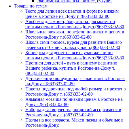
Экономика, финансы, бизнес, бухучет
Товары по темам
Тесто для лепки всех цветов и форм по низким
ценам в Ростове-на-Дону т. (863)333-02-80
Альбомы для монет, бон, листы для монет по
низким ценам в Ростове-на-Дону т.(863)333-02-80
Школьные рюкзаки, портфели по низким ценам в
Ростове-на-Дону т.(863)333-02-80
Школа семи гномов, курсы для развития Вашего
ребенка от 0-7 лет, только у нас т.(863)333-02-80
Конверты для денег на все случаи жизни по
низким ценам в Ростове-на-Дону т.(863)333-02-80
Прописи для детей - путь к раннему развитию
Вашего ребенка, купить в Ростове-на-Дону т.
(863)333-02-80
Детские энциклопедии на разные темы в Ростове-
на-Дону т.(863)333-02-80
Пакеты подарочные под любой размер и презент в
Ростове-на-Дону т. (863)333-02-80
Алмазная мозаика по низким ценам в Ростове-на-
Дону т.(863)333-02-80
Наборы для творчества, широкий ассортимент в
Ростове-на-Дону т. (863)333-02-80
Пазлы на все возраста. Макси пазлы и обычные в
Ростове-на-Дону.