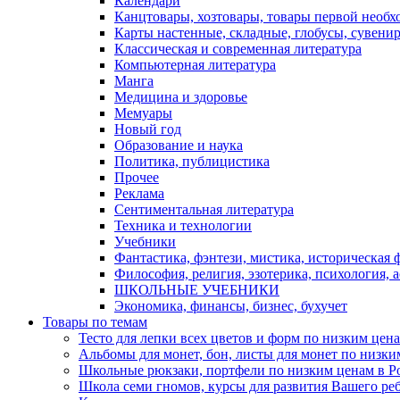
Календари
Канцтовары, хозтовары, товары первой необх
Карты настенные, складные, глобусы, сувени
Классическая и современная литература
Компьютерная литература
Манга
Медицина и здоровье
Мемуары
Новый год
Образование и наука
Политика, публицистика
Прочее
Реклама
Сентиментальная литература
Техника и технологии
Учебники
Фантастика, фэнтези, мистика, историческая 
Философия, религия, эзотерика, психология, 
ШКОЛЬНЫЕ УЧЕБНИКИ
Экономика, финансы, бизнес, бухучет
Товары по темам
Тесто для лепки всех цветов и форм по низким цена
Альбомы для монет, бон, листы для монет по низким
Школьные рюкзаки, портфели по низким ценам в Рос
Школа семи гномов, курсы для развития Вашего ребен