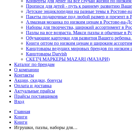
Конверты для денег на все случаи жизни по низким 
Прописи для детей - путь к раннему развитию Вашег
Детские энциклопедии на разные темы в Ростове-на
Пакеты подарочные под любой размер и презент в Ро
Алмазная мозаика по низким ценам в Ростове-на-До
Наборы для творчества, широкий ассортимент в Рост
Пазлы на все возраста. Макси пазлы и обычные в Р
Обучающие карточки для развития Вашего ребенка в
Книги оптом по низким ценам и широким ассортиме
Канцтовары ведущих мировых брендов по низким це
Канцтовары Darvish
СКЕТЧ МАРКЕРЫ MAZARI (МАЗАРИ)
Каталог по брендам
О компании
Контакты
Акции, скидки, бонусы
Оплата и доставка
Актуальные прайсы
Прайсы поставщиков
Вход
Главная
Книги
Книги
Игрушки, пазлы, наборы для…