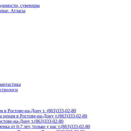
одимости, сувениры
рные. Атласы
фантастика
астрологи
м в Ростове-на-Дону т. (863)333-02-80
 ценам в Ростове-на-Дону т.(863)333-02-80
тове-на-Дону т.(863)333-02-80
ка от 0-7 лет, только у нас т.(863)333-02-80