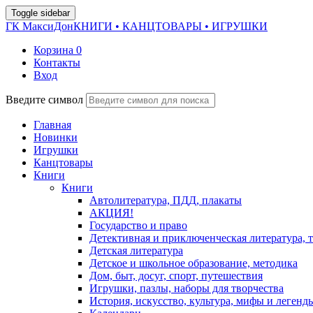
Toggle sidebar
ГК МаксиДон
КНИГИ • КАНЦТОВАРЫ • ИГРУШКИ
Корзина
0
Контакты
Вход
Введите символ
Главная
Новинки
Игрушки
Канцтовары
Книги
Книги
Автолитература, ПДД, плакаты
АКЦИЯ!
Государство и право
Детективная и приключенческая литература, 
Детская литература
Детское и школьное образование, методика
Дом, быт, досуг, спорт, путешествия
Игрушки, пазлы, наборы для творчества
История, искусство, культура, мифы и легенд