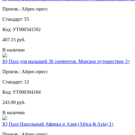
Произв.: Айрис-пресс
Стандарт: 55
Код: УТ000341592
407.15 руб.
В наличии
IQ Пазл для малышей 30 элементов. Морское путешествие 3+
Произв.: Айрис-пресс
Стандарт: 12
Код: УТ000304184
243.90 руб.
В наличии
IQ Пазл Напольный Африка и Азия (Africa & Azia) 3+
Произв.: Айрис-пресс