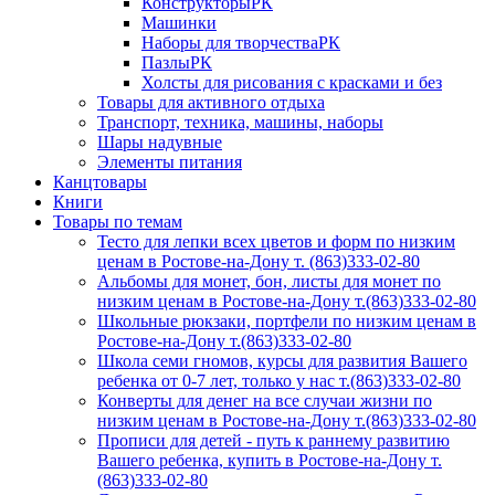
КонструкторыРК
Машинки
Наборы для творчестваРК
ПазлыРК
Холсты для рисования с красками и без
Товары для активного отдыха
Транспорт, техника, машины, наборы
Шары надувные
Элементы питания
Канцтовары
Книги
Товары по темам
Тесто для лепки всех цветов и форм по низким
ценам в Ростове-на-Дону т. (863)333-02-80
Альбомы для монет, бон, листы для монет по
низким ценам в Ростове-на-Дону т.(863)333-02-80
Школьные рюкзаки, портфели по низким ценам в
Ростове-на-Дону т.(863)333-02-80
Школа семи гномов, курсы для развития Вашего
ребенка от 0-7 лет, только у нас т.(863)333-02-80
Конверты для денег на все случаи жизни по
низким ценам в Ростове-на-Дону т.(863)333-02-80
Прописи для детей - путь к раннему развитию
Вашего ребенка, купить в Ростове-на-Дону т.
(863)333-02-80