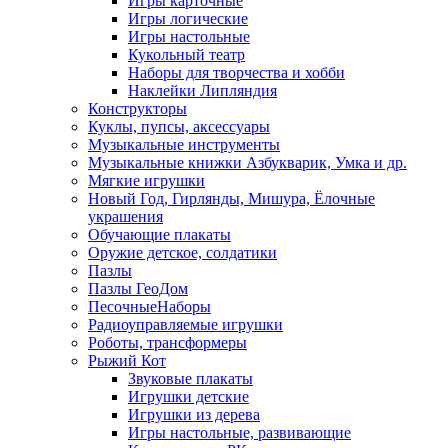
Игры карточные
Игры логические
Игры настольные
Кукольный театр
Наборы для творчества и хобби
Наклейки Липляндия
Конструкторы
Куклы, пупсы, аксессуары
Музыкальные инструменты
Музыкальные книжки Азбукварик, Умка и др.
Мягкие игрушки
Новый Год, Гирлянды, Мишура, Ёлочные
украшения
Обучающие плакаты
Оружие детское, солдатики
Пазлы
Пазлы ГеоДом
ПесочныеНаборы
Радиоуправляемые игрушки
Роботы, трансформеры
Рыжий Кот
Звуковые плакаты
Игрушки детские
Игрушки из дерева
Игры настольные, развивающие