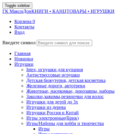
Toggle sidebar
ГК МаксиДон
КНИГИ • КАНЦТОВАРЫ • ИГРУШКИ
Корзина
0
Контакты
Вход
Введите символ
Главная
Новинки
Игрушки
Intex, игрушки для купания
Антистрессовые игрушки
Детская бижутерия, детская косметика
Железные дороги, автотреки
Животные, насекомые, динозавры, наборы
Заколки,зажимы,резиночки для волос
Игрушки для детей до 3х
Игрушки из дерева
Игрушки Россия и Китай
Игры электронные(Брик)
Игры/Наборы для хобби и творчества
Игры