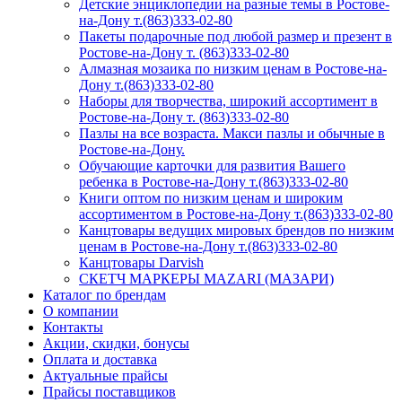
Детские энциклопедии на разные темы в Ростове-
на-Дону т.(863)333-02-80
Пакеты подарочные под любой размер и презент в
Ростове-на-Дону т. (863)333-02-80
Алмазная мозаика по низким ценам в Ростове-на-
Дону т.(863)333-02-80
Наборы для творчества, широкий ассортимент в
Ростове-на-Дону т. (863)333-02-80
Пазлы на все возраста. Макси пазлы и обычные в
Ростове-на-Дону.
Обучающие карточки для развития Вашего
ребенка в Ростове-на-Дону т.(863)333-02-80
Книги оптом по низким ценам и широким
ассортиментом в Ростове-на-Дону т.(863)333-02-80
Канцтовары ведущих мировых брендов по низким
ценам в Ростове-на-Дону т.(863)333-02-80
Канцтовары Darvish
СКЕТЧ МАРКЕРЫ MAZARI (МАЗАРИ)
Каталог по брендам
О компании
Контакты
Акции, скидки, бонусы
Оплата и доставка
Актуальные прайсы
Прайсы поставщиков