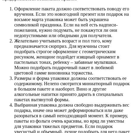
Оформление пакета должно соответствовать поводу его
вручения. Если это новогодний презент или подарок на
восьмое марта упаковка может быть украшена
символикой праздника. Если на ней есть надписи-
пожелания, нужно подумать, не покажутся ли они
недопустимыми или обидными для получателя.
Желательно учитывать возраст и пол того, кому
предназначается сюрприз. Для мужчины стоит
подобрать строгое оформление с геометрическим
рисунком, женщине подойдет изящный орнамент в
пастельных тонах, ребенку – забавные мультяшки.
Можно подобрать подарочный пакет в любимой
цветовой гамме виновника торжества.
Размеры и форма упаковки должны соответствовать ее
содержимому. Нелепо смотрится миниатюрный подарок
в большом пакете и наоборот. Вино и другие
алкогольные напитки принято дарить в специальных
пакетах вытянутой формы.
Выбранная упаковка должна свободно выдерживать вес
подарка, иначе она может деформироваться или даже
разорваться в самый неподходящий момент. К примеру,
пакеты из фольги очень красивы, но вряд ли уместны
для упаковки тяжелых предметов. Если подарок
увесистый и объемный, лучше подобрать для него пакет