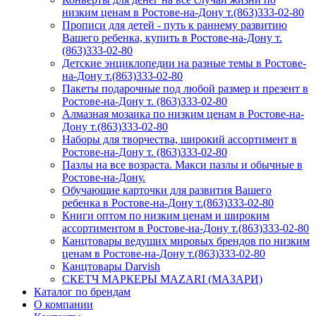
низким ценам в Ростове-на-Дону т.(863)333-02-80
Прописи для детей - путь к раннему развитию
Вашего ребенка, купить в Ростове-на-Дону т.
(863)333-02-80
Детские энциклопедии на разные темы в Ростове-
на-Дону т.(863)333-02-80
Пакеты подарочные под любой размер и презент в
Ростове-на-Дону т. (863)333-02-80
Алмазная мозаика по низким ценам в Ростове-на-
Дону т.(863)333-02-80
Наборы для творчества, широкий ассортимент в
Ростове-на-Дону т. (863)333-02-80
Пазлы на все возраста. Макси пазлы и обычные в
Ростове-на-Дону.
Обучающие карточки для развития Вашего
ребенка в Ростове-на-Дону т.(863)333-02-80
Книги оптом по низким ценам и широким
ассортиментом в Ростове-на-Дону т.(863)333-02-80
Канцтовары ведущих мировых брендов по низким
ценам в Ростове-на-Дону т.(863)333-02-80
Канцтовары Darvish
СКЕТЧ МАРКЕРЫ MAZARI (МАЗАРИ)
Каталог по брендам
О компании