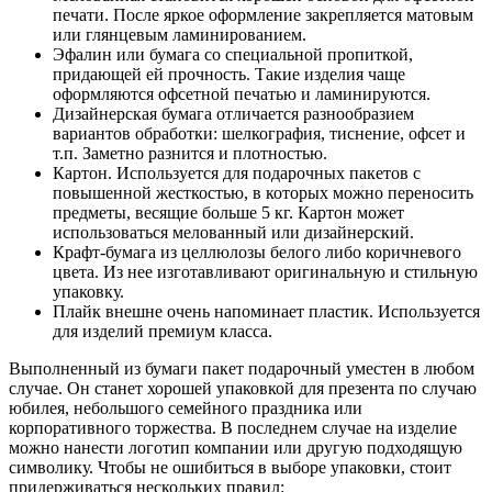
печати. После яркое оформление закрепляется матовым
или глянцевым ламинированием.
Эфалин или бумага со специальной пропиткой,
придающей ей прочность. Такие изделия чаще
оформляются офсетной печатью и ламинируются.
Дизайнерская бумага отличается разнообразием
вариантов обработки: шелкография, тиснение, офсет и
т.п. Заметно разнится и плотностью.
Картон. Используется для подарочных пакетов с
повышенной жесткостью, в которых можно переносить
предметы, весящие больше 5 кг. Картон может
использоваться мелованный или дизайнерский.
Крафт-бумага из целлюлозы белого либо коричневого
цвета. Из нее изготавливают оригинальную и стильную
упаковку.
Плайк внешне очень напоминает пластик. Используется
для изделий премиум класса.
Выполненный из бумаги пакет подарочный уместен в любом
случае. Он станет хорошей упаковкой для презента по случаю
юбилея, небольшого семейного праздника или
корпоративного торжества. В последнем случае на изделие
можно нанести логотип компании или другую подходящую
символику. Чтобы не ошибиться в выборе упаковки, стоит
придерживаться нескольких правил: