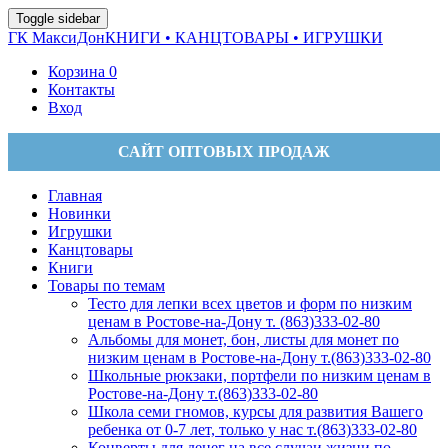
Toggle sidebar
ГК МаксиДон
КНИГИ • КАНЦТОВАРЫ • ИГРУШКИ
Корзина
0
Контакты
Вход
САЙТ ОПТОВЫХ ПРОДАЖ
Главная
Новинки
Игрушки
Канцтовары
Книги
Товары по темам
Тесто для лепки всех цветов и форм по низким
ценам в Ростове-на-Дону т. (863)333-02-80
Альбомы для монет, бон, листы для монет по
низким ценам в Ростове-на-Дону т.(863)333-02-80
Школьные рюкзаки, портфели по низким ценам в
Ростове-на-Дону т.(863)333-02-80
Школа семи гномов, курсы для развития Вашего
ребенка от 0-7 лет, только у нас т.(863)333-02-80
Конверты для денег на все случаи жизни по