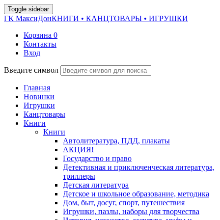
Toggle sidebar
ГК МаксиДон
КНИГИ • КАНЦТОВАРЫ • ИГРУШКИ
Корзина
0
Контакты
Вход
Введите символ
Главная
Новинки
Игрушки
Канцтовары
Книги
Книги
Автолитература, ПДД, плакаты
АКЦИЯ!
Государство и право
Детективная и приключенческая литература,
триллеры
Детская литература
Детское и школьное образование, методика
Дом, быт, досуг, спорт, путешествия
Игрушки, пазлы, наборы для творчества