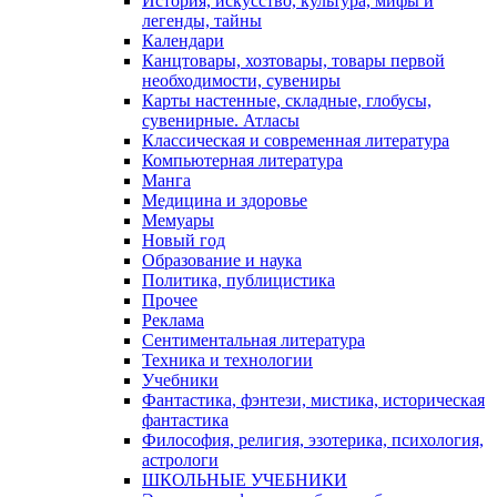
История, искусство, культура, мифы и
легенды, тайны
Календари
Канцтовары, хозтовары, товары первой
необходимости, сувениры
Карты настенные, складные, глобусы,
сувенирные. Атласы
Классическая и современная литература
Компьютерная литература
Манга
Медицина и здоровье
Мемуары
Новый год
Образование и наука
Политика, публицистика
Прочее
Реклама
Сентиментальная литература
Техника и технологии
Учебники
Фантастика, фэнтези, мистика, историческая
фантастика
Философия, религия, эзотерика, психология,
астрологи
ШКОЛЬНЫЕ УЧЕБНИКИ