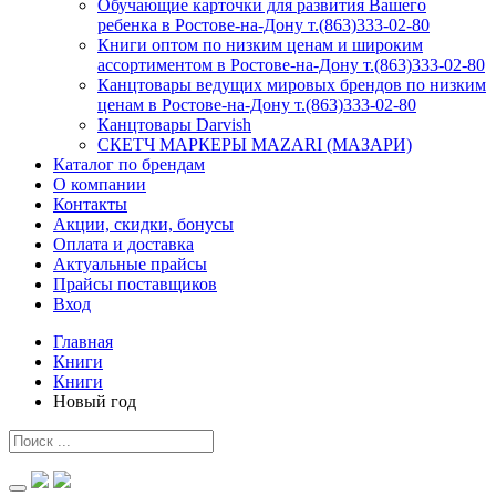
Обучающие карточки для развития Вашего
ребенка в Ростове-на-Дону т.(863)333-02-80
Книги оптом по низким ценам и широким
ассортиментом в Ростове-на-Дону т.(863)333-02-80
Канцтовары ведущих мировых брендов по низким
ценам в Ростове-на-Дону т.(863)333-02-80
Канцтовары Darvish
СКЕТЧ МАРКЕРЫ MAZARI (МАЗАРИ)
Каталог по брендам
О компании
Контакты
Акции, скидки, бонусы
Оплата и доставка
Актуальные прайсы
Прайсы поставщиков
Вход
Главная
Книги
Книги
Новый год