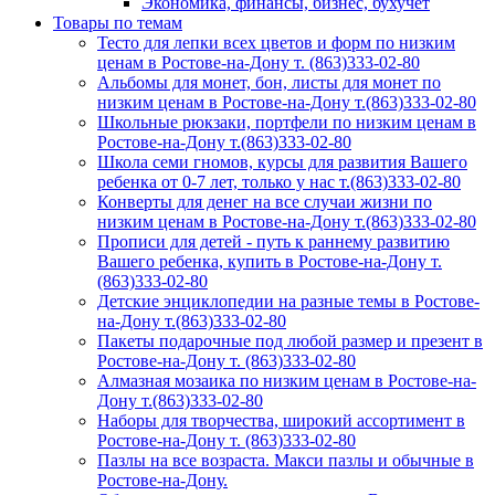
Экономика, финансы, бизнес, бухучет
Товары по темам
Тесто для лепки всех цветов и форм по низким
ценам в Ростове-на-Дону т. (863)333-02-80
Альбомы для монет, бон, листы для монет по
низким ценам в Ростове-на-Дону т.(863)333-02-80
Школьные рюкзаки, портфели по низким ценам в
Ростове-на-Дону т.(863)333-02-80
Школа семи гномов, курсы для развития Вашего
ребенка от 0-7 лет, только у нас т.(863)333-02-80
Конверты для денег на все случаи жизни по
низким ценам в Ростове-на-Дону т.(863)333-02-80
Прописи для детей - путь к раннему развитию
Вашего ребенка, купить в Ростове-на-Дону т.
(863)333-02-80
Детские энциклопедии на разные темы в Ростове-
на-Дону т.(863)333-02-80
Пакеты подарочные под любой размер и презент в
Ростове-на-Дону т. (863)333-02-80
Алмазная мозаика по низким ценам в Ростове-на-
Дону т.(863)333-02-80
Наборы для творчества, широкий ассортимент в
Ростове-на-Дону т. (863)333-02-80
Пазлы на все возраста. Макси пазлы и обычные в
Ростове-на-Дону.