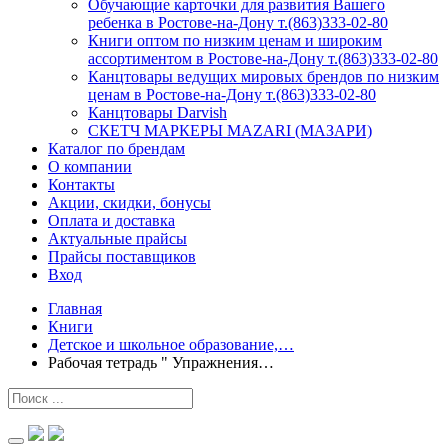
Обучающие карточки для развития Вашего
ребенка в Ростове-на-Дону т.(863)333-02-80
Книги оптом по низким ценам и широким
ассортиментом в Ростове-на-Дону т.(863)333-02-80
Канцтовары ведущих мировых брендов по низким
ценам в Ростове-на-Дону т.(863)333-02-80
Канцтовары Darvish
СКЕТЧ МАРКЕРЫ MAZARI (МАЗАРИ)
Каталог по брендам
О компании
Контакты
Акции, скидки, бонусы
Оплата и доставка
Актуальные прайсы
Прайсы поставщиков
Вход
Главная
Книги
Детское и школьное образование,…
Рабочая тетрадь " Упражнения…