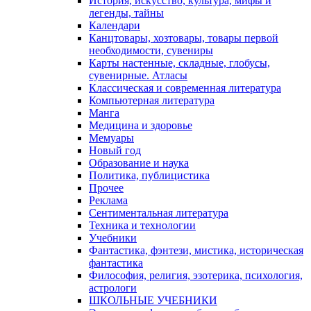
История, искусство, культура, мифы и
легенды, тайны
Календари
Канцтовары, хозтовары, товары первой
необходимости, сувениры
Карты настенные, складные, глобусы,
сувенирные. Атласы
Классическая и современная литература
Компьютерная литература
Манга
Медицина и здоровье
Мемуары
Новый год
Образование и наука
Политика, публицистика
Прочее
Реклама
Сентиментальная литература
Техника и технологии
Учебники
Фантастика, фэнтези, мистика, историческая
фантастика
Философия, религия, эзотерика, психология,
астрологи
ШКОЛЬНЫЕ УЧЕБНИКИ