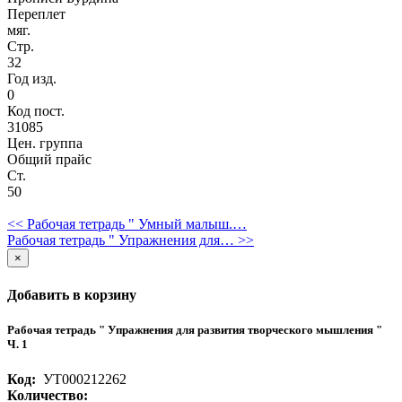
Переплет
мяг.
Стр.
32
Год изд.
0
Код пост.
31085
Цен. группа
Общий прайс
Ст.
50
<< Рабочая тетрадь " Умный малыш.…
Рабочая тетрадь " Упражнения для… >>
×
Добавить в корзину
Рабочая тетрадь " Упражнения для развития творческого мышления "
Ч. 1
Код:
УТ000212262
Количество: