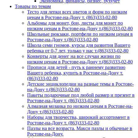
Экономика, финансы, бизнес, бухучет
Товары по темам
Тесто для лепки всех цветов и форм по низким
ценам в Ростове-на-Дону т. (863)333-02-80
Альбомы для монет, бон, листы для монет по
низким ценам в Ростове-на-Дону т.(863)333-02-80
Школьные рюкзаки, портфели по низким ценам в
Ростове-на-Дону т.(863)333-02-80
Школа семи гномов, курсы для развития Вашего
ребенка от 0-7 лет, только у нас т.(863)333-02-80
Конверты для денег на все случаи жизни по
низким ценам в Ростове-на-Дону т.(863)333-02-80
Прописи для детей - путь к раннему развитию
Вашего ребенка, купить в Ростове-на-Дону т.
(863)333-02-80
Детские энциклопедии на разные темы в Ростове-
на-Дону т.(863)333-02-80
Пакеты подарочные под любой размер и презент в
Ростове-на-Дону т. (863)333-02-80
Алмазная мозаика по низким ценам в Ростове-на-
Дону т.(863)333-02-80
Наборы для творчества, широкий ассортимент в
Ростове-на-Дону т. (863)333-02-80
Пазлы на все возраста. Макси пазлы и обычные в
Ростове-на-Дону.