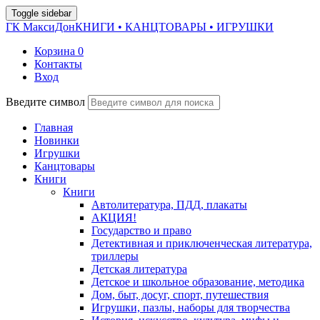
Toggle sidebar
ГК МаксиДон
КНИГИ • КАНЦТОВАРЫ • ИГРУШКИ
Корзина
0
Контакты
Вход
Введите символ
Главная
Новинки
Игрушки
Канцтовары
Книги
Книги
Автолитература, ПДД, плакаты
АКЦИЯ!
Государство и право
Детективная и приключенческая литература,
триллеры
Детская литература
Детское и школьное образование, методика
Дом, быт, досуг, спорт, путешествия
Игрушки, пазлы, наборы для творчества