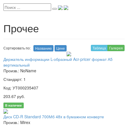
Прочее
Сортировать по:
Таблица
Галерея
Названию
Цене
Держатель информации L-образный Acr-pricer формат А5
вертикальный
Произв.: NoName
Стандарт: 1
Код: УТ000235407
203.67 руб.
В наличии
Диск CD-R Standard 700Мб 48x в бумажном конверте
Произв.: Mirex