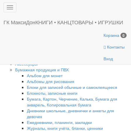
Toggle
Введите символ
sidebar
Главная
ГК МаксиДон
КНИГИ • КАНЦТОВАРЫ • ИГРУШКИ
Новинки
Корзина
0
Игрушки
Контакты
Канцтовары
Вход
Аксессуары
Бумажная продукция и ПВХ
Альбом для монет
Альбомы для рисования
Блоки для записей обычные и самоклеящееся
Блокноты, записные книги
Бумага, Картон, Черчение, Калька, Бумага для
акварель, Копировальная бумага
Дневники школьные, дневнички и анкеты для
девочек
Ежедневники, планинги, закладки
Журналы, книги учёта, бланки, ценники