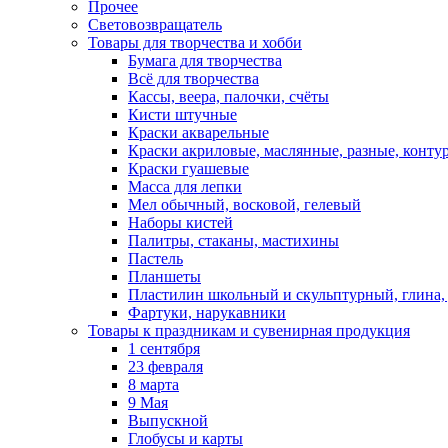
Прочее
Световозвращатель
Товары для творчества и хобби
Бумага для творчества
Всё для творчества
Кассы, веера, палочки, счёты
Кисти штучные
Краски акварельные
Краски акриловые, маслянные, разные, конту
Краски гуашевые
Масса для лепки
Мел обычный, восковой, гелевый
Наборы кистей
Палитры, стаканы, мастихины
Пастель
Планшеты
Пластилин школьный и скульптурный, глина, д
Фартуки, нарукавники
Товары к праздникам и сувенирная продукция
1 сентября
23 февраля
8 марта
9 Мая
Выпускной
Глобусы и карты