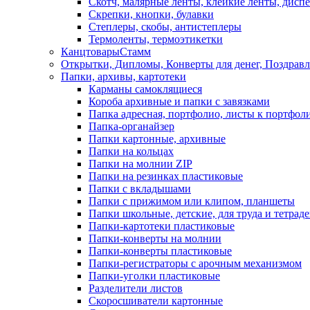
Скотч, малярные ленты, клейкие ленты, диспе
Скрепки, кнопки, булавки
Степлеры, скобы, антистеплеры
Термоленты, термоэтикетки
КанцтоварыСтамм
Открытки, Дипломы, Конверты для денег, Поздрав
Папки, архивы, картотеки
Карманы самоклящиеся
Короба архивные и папки с завязками
Папка адресная, портфолио, листы к портфол
Папка-органайзер
Папки картонные, архивные
Папки на кольцах
Папки на молнии ZIP
Папки на резинках пластиковые
Папки с вкладышами
Папки с прижимом или клипом, планшеты
Папки школьные, детские, для труда и тетрад
Папки-картотеки пластиковые
Папки-конверты на молнии
Папки-конверты пластиковые
Папки-регистраторы с арочным механизмом
Папки-уголки пластиковые
Разделители листов
Скоросшиватели картонные