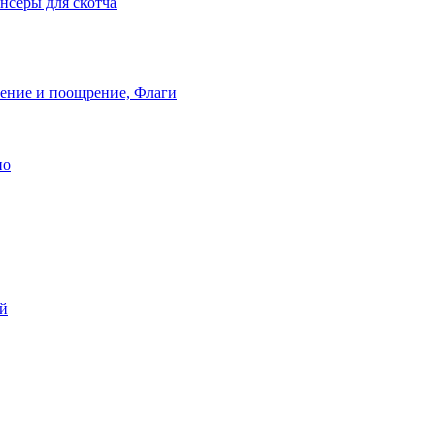
нсеры для скотча
ление и поощрение, Флаги
ио
ей