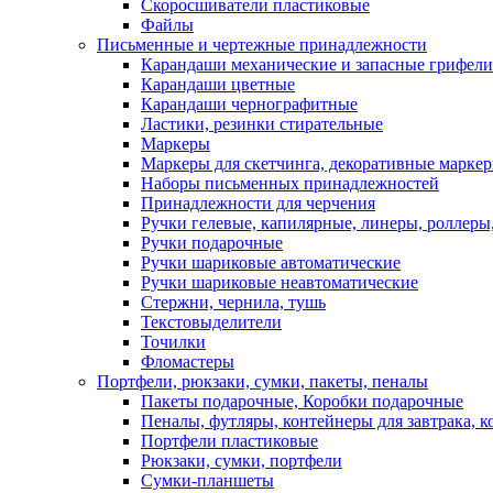
Скоросшиватели пластиковые
Файлы
Письменные и чертежные принадлежности
Карандаши механические и запасные грифели
Карандаши цветные
Карандаши чернографитные
Ластики, резинки стирательные
Маркеры
Маркеры для скетчинга, декоративные марке
Наборы письменных принадлежностей
Принадлежности для черчения
Ручки гелевые, капилярные, линеры, роллеры,
Ручки подарочные
Ручки шариковые автоматические
Ручки шариковые неавтоматические
Стержни, чернила, тушь
Текстовыделители
Точилки
Фломастеры
Портфели, рюкзаки, сумки, пакеты, пеналы
Пакеты подарочные, Коробки подарочные
Пеналы, футляры, контейнеры для завтрака, 
Портфели пластиковые
Рюкзаки, сумки, портфели
Сумки-планшеты