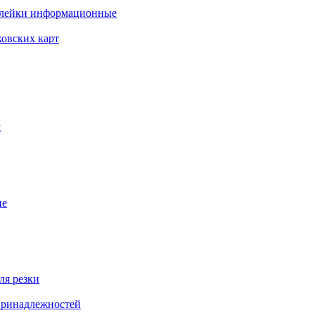
клейки информационные
ковских карт
м
ие
ля резки
 принадлежностей