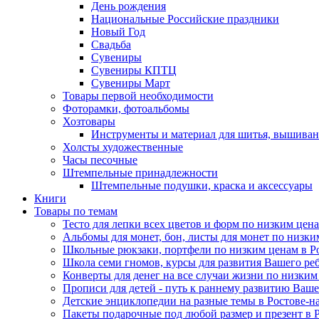
День рождения
Национальные Российские праздники
Новый Год
Свадьба
Сувениры
Сувениры КПТЦ
Сувениры Март
Товары первой необходимости
Фоторамки, фотоальбомы
Хозтовары
Инструменты и материал для шитья, вышиван
Холсты художественные
Часы песочные
Штемпельные принадлежности
Штемпельные подушки, краска и аксессуары
Книги
Товары по темам
Тесто для лепки всех цветов и форм по низким цена
Альбомы для монет, бон, листы для монет по низким
Школьные рюкзаки, портфели по низким ценам в Рос
Школа семи гномов, курсы для развития Вашего ребен
Конверты для денег на все случаи жизни по низким 
Прописи для детей - путь к раннему развитию Вашег
Детские энциклопедии на разные темы в Ростове-на
Пакеты подарочные под любой размер и презент в Ро