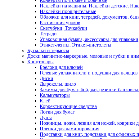
Конверты почтовые и обычные
Наклейки на машины, Наклейки детские, На
Наклейки поощрительные
Обложки для книг, тетрадей, документов, бан
Расписания уроков
Скетчбуки, Точкабуки
Тетради
Упаковочная бумага, аксессуары для упаковки
Этикет-ленты. Этикет-пистолеты
Бутылки и термосы
Доски магнитно-маркерные, меловые и губки к ни
Канцтовары
Брелоки для ключей
Гелевые увлажнители и подушки для пальцев
Диски
Дыроколы, шило
Зажимы для бумаг, бейджи, резинки банковск
Калькуляторы
Клей
Корректирующие средства
Лотки для бумаг
Лупы
Ножницы, ножи, лезвия для ножей, коврики д
Пленки для ламинирования
Подставки для книг, подставки для офисных