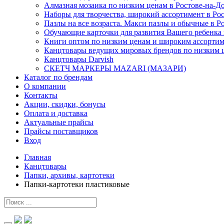
Алмазная мозаика по низким ценам в Ростове-на-До
Наборы для творчества, широкий ассортимент в Рост
Пазлы на все возраста. Макси пазлы и обычные в Р
Обучающие карточки для развития Вашего ребенка в
Книги оптом по низким ценам и широким ассортиме
Канцтовары ведущих мировых брендов по низким це
Канцтовары Darvish
СКЕТЧ МАРКЕРЫ MAZARI (МАЗАРИ)
Каталог по брендам
О компании
Контакты
Акции, скидки, бонусы
Оплата и доставка
Актуальные прайсы
Прайсы поставщиков
Вход
Главная
Канцтовары
Папки, архивы, картотеки
Папки-картотеки пластиковые