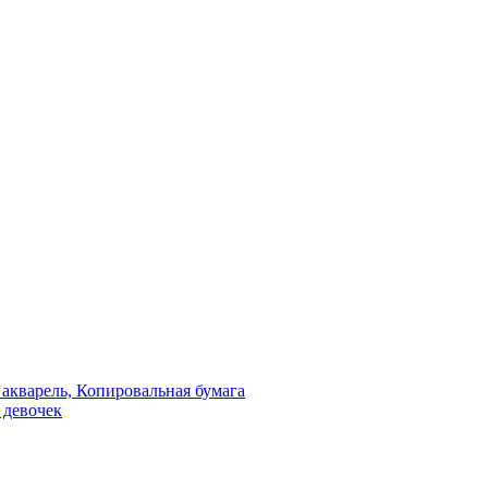
 акварель, Копировальная бумага
 девочек