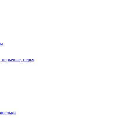
ры
 перьевые, перья
кошельки