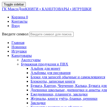
Toggle sidebar
ГК МаксиДон
КНИГИ • КАНЦТОВАРЫ • ИГРУШКИ
Корзина
0
Контакты
Вход
Введите символ
Главная
Новинки
Игрушки
Канцтовары
Аксессуары
Бумажная продукция и ПВХ
Альбом для монет
Альбомы для рисования
Блоки для записей обычные и самоклеящееся
Блокноты, записные книги
Бумага, Картон, Черчение, Калька, Бумага для
Дневники школьные, дневнички и анкеты для
Ежедневники, планинги, закладки
Журналы, книги учёта, бланки, ценники
Закладки