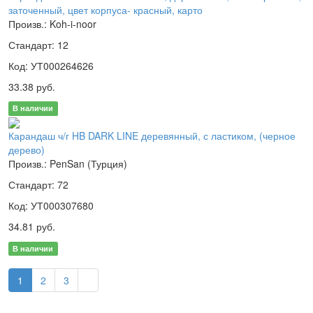
заточенный, цвет корпуса- красный, карто
Произв.: Koh-i-noor
Стандарт: 12
Код: УТ000264626
33.38 руб.
В наличии
Карандаш ч/г HB DARK LINE деревянный, с ластиком, (черное
дерево)
Произв.: PenSan (Турция)
Стандарт: 72
Код: УТ000307680
34.81 руб.
В наличии
1
2
3