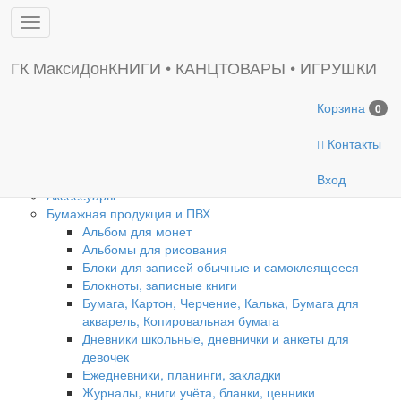
Toggle
Введите символ
sidebar
Главная
ГК МаксиДон
КНИГИ • КАНЦТОВАРЫ • ИГРУШКИ
Новинки
Корзина
0
Игрушки
Контакты
Канцтовары
Вход
Аксессуары
Бумажная продукция и ПВХ
Альбом для монет
Альбомы для рисования
Блоки для записей обычные и самоклеящееся
Блокноты, записные книги
Бумага, Картон, Черчение, Калька, Бумага для
акварель, Копировальная бумага
Дневники школьные, дневнички и анкеты для
девочек
Ежедневники, планинги, закладки
Журналы, книги учёта, бланки, ценники