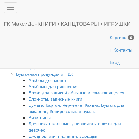
Toggle
Введите символ
sidebar
Главная
ГК МаксиДон
КНИГИ • КАНЦТОВАРЫ • ИГРУШКИ
Новинки
Корзина
0
Игрушки
Контакты
Канцтовары
Вход
Аксессуары
Бумажная продукция и ПВХ
Альбом для монет
Альбомы для рисования
Блоки для записей обычные и самоклеящееся
Блокноты, записные книги
Бумага, Картон, Черчение, Калька, Бумага для
акварель, Копировальная бумага
Визитницы
Дневники школьные, дневнички и анкеты для
девочек
Ежедневники, планинги, закладки