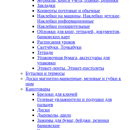
Журналы, книги учёта, бланки, ценники
Закладки
Конверты почтовые и обычные
Наклейки на машины, Наклейки детские,
Наклейки информационные
Наклейки поощрительные
Обложки для книг, тетрадей, документов,
банковских карт
Расписания уроков
Скетчбуки, Точкабуки
Тетради
Упаковочная бумага, аксессуары для
упаковки
Этикет-ленты. Этикет-пистолеты
Бутылки и термосы
Доски магнитно-маркерные, меловые и губки к
ним
Канцтовары
Брелоки для ключей
Гелевые увлажнители и подушки для
пальцев
Диски
Дыроколы, шило
Зажимы для бумаг, бейджи, резинки
банковские