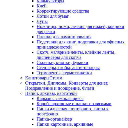
Калькуляторы
Клей
Корректирующие средства
Лотки для бумаг
Лупы
Ножницы, ножи, лезвия для ножей, коврики
для резки
Пленки для ламинирования
Подставки для книг, подставки для офисных
принадлежностей
Скотч, малярные ленты, клейкие ленты,
диспенсеры для скотча
Скрепки, кнопки, булавки
Степлеры, скобы, антистеплеры
Термоленты, термоэтикетки
КанцтоварыСтамм
Открытки, Дипломы, Конверты для денег,
Поздравление и поощрение, Флаги
Папки, архивы, картотеки
Карманы самоклящиеся
Короба архивные и папки с завязками
Папка адресная, портфолио, листы к
портфолио
Папка-органайзер
Папки картонные, архивные