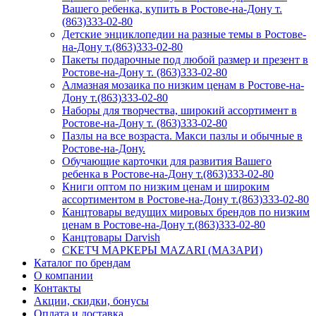
Вашего ребенка, купить в Ростове-на-Дону т.
(863)333-02-80
Детские энциклопедии на разные темы в Ростове-
на-Дону т.(863)333-02-80
Пакеты подарочные под любой размер и презент в
Ростове-на-Дону т. (863)333-02-80
Алмазная мозаика по низким ценам в Ростове-на-
Дону т.(863)333-02-80
Наборы для творчества, широкий ассортимент в
Ростове-на-Дону т. (863)333-02-80
Пазлы на все возраста. Макси пазлы и обычные в
Ростове-на-Дону.
Обучающие карточки для развития Вашего
ребенка в Ростове-на-Дону т.(863)333-02-80
Книги оптом по низким ценам и широким
ассортиментом в Ростове-на-Дону т.(863)333-02-80
Канцтовары ведущих мировых брендов по низким
ценам в Ростове-на-Дону т.(863)333-02-80
Канцтовары Darvish
СКЕТЧ МАРКЕРЫ MAZARI (МАЗАРИ)
Каталог по брендам
О компании
Контакты
Акции, скидки, бонусы
Оплата и доставка