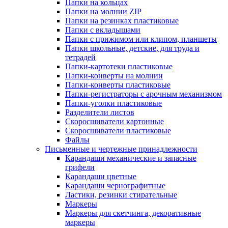
Папки на кольцах
Папки на молнии ZIP
Папки на резинках пластиковые
Папки с вкладышами
Папки с прижимом или клипом, планшеты
Папки школьные, детские, для труда и
тетрадей
Папки-картотеки пластиковые
Папки-конверты на молнии
Папки-конверты пластиковые
Папки-регистраторы с арочным механизмом
Папки-уголки пластиковые
Разделители листов
Скоросшиватели картонные
Скоросшиватели пластиковые
Файлы
Письменные и чертежные принадлежности
Карандаши механические и запасные
грифели
Карандаши цветные
Карандаши чернографитные
Ластики, резинки стирательные
Маркеры
Маркеры для скетчинга, декоративные
маркеры