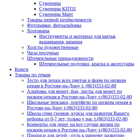
Сувениры
Сувениры КПТЦ
Сувениры Март
Товары первой необходимости
Фоторамки, фотоальбомы
Хозтовары
Инструменты и материал для шитья,
вышивания, вязания
Холсты художественные
Часы песочные
Штемпельные принадлежности
Штемпельные подушки, краска и аксессуары
Книги
Товары по темам
Тесто для лепки всех цветов и форм по низким
ценам в Ростове-на-Дону т. (863)333-02-80
Альбомы для монет, бон, листы для монет по
низким ценам в Ростове-на-Дону т.(863)333-02-80
Школьные рюкзаки, портфели по низким ценам в
Ростове-на-Дону т.(863)333-02-80
Школа семи гномов, курсы для развития Вашего
ребенка от 0-7 лет, только у нас т.(863)333-02-80
Конверты для денег на все случаи жизни по
низким ценам в Ростове-на-Дону т.(863)333-02-80
Прописи для детей - путь к раннему развитию