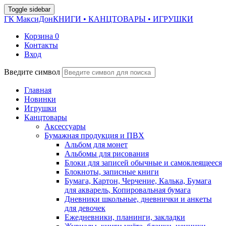
Toggle sidebar
ГК МаксиДон
КНИГИ • КАНЦТОВАРЫ • ИГРУШКИ
Корзина
0
Контакты
Вход
Введите символ
Главная
Новинки
Игрушки
Канцтовары
Аксессуары
Бумажная продукция и ПВХ
Альбом для монет
Альбомы для рисования
Блоки для записей обычные и самоклеящееся
Блокноты, записные книги
Бумага, Картон, Черчение, Калька, Бумага
для акварель, Копировальная бумага
Дневники школьные, дневнички и анкеты
для девочек
Ежедневники, планинги, закладки