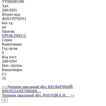
УТ000285180
Арт.
Д40-9201
Штрих-код
4620129792011
Баз. ед.
шт
Произв.
ПРОФ-ПРЕСС
Серия
Канцтовары
Год пр-ва
0
Код пост.
Д40-9201
Цен. группа
Канцтовары
Ст.
24
<< Дневник школьный 40л. НЕОБЫЧНЫЙ
ИНОПЛАНЕТЯНИН…
Дневник школьный 40л. РАКУШКА И… >>
×