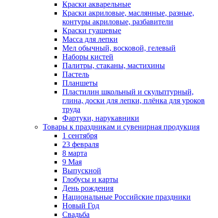
Краски акварельные
Краски акриловые, маслянные, разные,
контуры акриловые, разбавители
Краски гуашевые
Масса для лепки
Мел обычный, восковой, гелевый
Наборы кистей
Палитры, стаканы, мастихины
Пастель
Планшеты
Пластилин школьный и скульптурный,
глина, доски для лепки, плёнка для уроков
труда
Фартуки, нарукавники
Товары к праздникам и сувенирная продукция
1 сентября
23 февраля
8 марта
9 Мая
Выпускной
Глобусы и карты
День рождения
Национальные Российские праздники
Новый Год
Свадьба