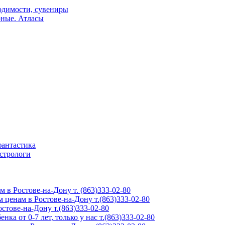
одимости, сувениры
рные. Атласы
фантастика
астрологи
м в Ростове-на-Дону т. (863)333-02-80
 ценам в Ростове-на-Дону т.(863)333-02-80
тове-на-Дону т.(863)333-02-80
ка от 0-7 лет, только у нас т.(863)333-02-80