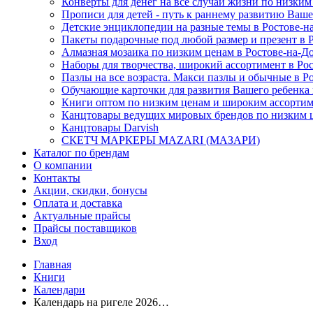
Конверты для денег на все случаи жизни по низким 
Прописи для детей - путь к раннему развитию Вашег
Детские энциклопедии на разные темы в Ростове-на
Пакеты подарочные под любой размер и презент в Ро
Алмазная мозаика по низким ценам в Ростове-на-До
Наборы для творчества, широкий ассортимент в Рост
Пазлы на все возраста. Макси пазлы и обычные в Р
Обучающие карточки для развития Вашего ребенка в
Книги оптом по низким ценам и широким ассортиме
Канцтовары ведущих мировых брендов по низким це
Канцтовары Darvish
СКЕТЧ МАРКЕРЫ MAZARI (МАЗАРИ)
Каталог по брендам
О компании
Контакты
Акции, скидки, бонусы
Оплата и доставка
Актуальные прайсы
Прайсы поставщиков
Вход
Главная
Книги
Календари
Календарь на ригеле 2026…