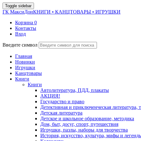
Toggle sidebar
ГК МаксиДон
КНИГИ • КАНЦТОВАРЫ • ИГРУШКИ
Корзина
0
Контакты
Вход
Введите символ
Главная
Новинки
Игрушки
Канцтовары
Книги
Книги
Автолитература, ПДД, плакаты
АКЦИЯ!
Государство и право
Детективная и приключенческая литература, 
Детская литература
Детское и школьное образование, методика
Дом, быт, досуг, спорт, путешествия
Игрушки, пазлы, наборы для творчества
История, искусство, культура, мифы и легенд