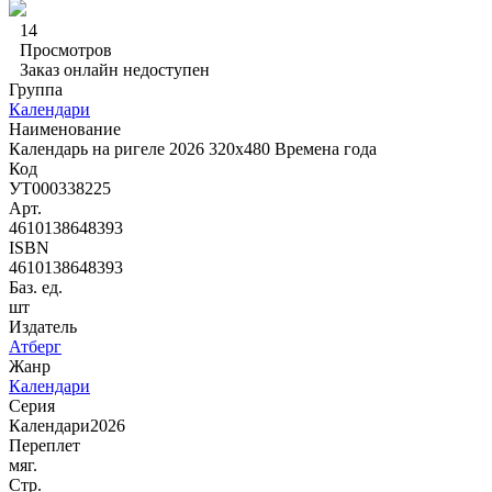
14
Просмотров
Заказ онлайн недоступен
Группа
Календари
Наименование
Календарь на ригеле 2026 320х480 Времена года
Код
УТ000338225
Арт.
4610138648393
ISBN
4610138648393
Баз. ед.
шт
Издатель
Атберг
Жанр
Календари
Серия
Календари2026
Переплет
мяг.
Стр.