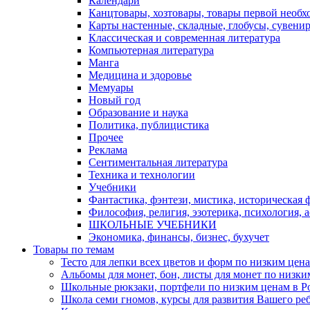
Календари
Канцтовары, хозтовары, товары первой необх
Карты настенные, складные, глобусы, сувени
Классическая и современная литература
Компьютерная литература
Манга
Медицина и здоровье
Мемуары
Новый год
Образование и наука
Политика, публицистика
Прочее
Реклама
Сентиментальная литература
Техника и технологии
Учебники
Фантастика, фэнтези, мистика, историческая 
Философия, религия, эзотерика, психология, 
ШКОЛЬНЫЕ УЧЕБНИКИ
Экономика, финансы, бизнес, бухучет
Товары по темам
Тесто для лепки всех цветов и форм по низким цена
Альбомы для монет, бон, листы для монет по низким
Школьные рюкзаки, портфели по низким ценам в Рос
Школа семи гномов, курсы для развития Вашего ребен