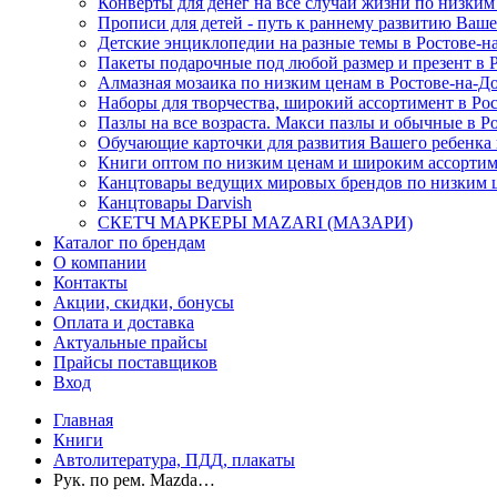
Конверты для денег на все случаи жизни по низким 
Прописи для детей - путь к раннему развитию Вашег
Детские энциклопедии на разные темы в Ростове-на
Пакеты подарочные под любой размер и презент в Ро
Алмазная мозаика по низким ценам в Ростове-на-До
Наборы для творчества, широкий ассортимент в Рост
Пазлы на все возраста. Макси пазлы и обычные в Р
Обучающие карточки для развития Вашего ребенка в
Книги оптом по низким ценам и широким ассортиме
Канцтовары ведущих мировых брендов по низким це
Канцтовары Darvish
СКЕТЧ МАРКЕРЫ MAZARI (МАЗАРИ)
Каталог по брендам
О компании
Контакты
Акции, скидки, бонусы
Оплата и доставка
Актуальные прайсы
Прайсы поставщиков
Вход
Главная
Книги
Автолитература, ПДД, плакаты
Рук. по рем. Mazda…