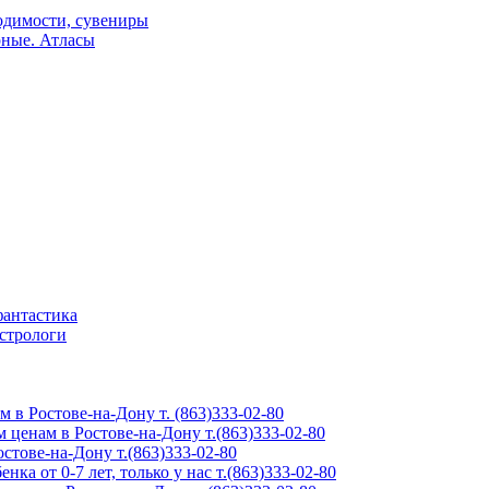
одимости, сувениры
рные. Атласы
фантастика
астрологи
м в Ростове-на-Дону т. (863)333-02-80
 ценам в Ростове-на-Дону т.(863)333-02-80
тове-на-Дону т.(863)333-02-80
ка от 0-7 лет, только у нас т.(863)333-02-80