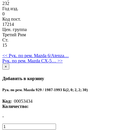
232
Год изд.
0
Код пост.
17214
Цен. группа
Третий Рим
Ст.
15
<< Рук. по рем. Mazda 6/Atenza…
Рук. по рем. Mazda CX-5… >>
×
Добавить в корзину
Рук. по рем. Mazda 929 / 1987-1993 Б(2, 0; 2, 2; 30)
Код:
00053434
Количество:
-