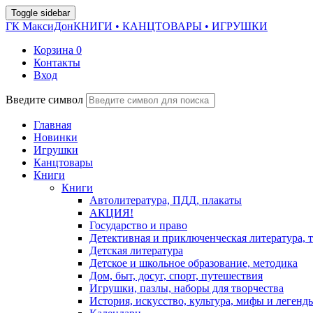
Toggle sidebar
ГК МаксиДон
КНИГИ • КАНЦТОВАРЫ • ИГРУШКИ
Корзина
0
Контакты
Вход
Введите символ
Главная
Новинки
Игрушки
Канцтовары
Книги
Книги
Автолитература, ПДД, плакаты
АКЦИЯ!
Государство и право
Детективная и приключенческая литература, 
Детская литература
Детское и школьное образование, методика
Дом, быт, досуг, спорт, путешествия
Игрушки, пазлы, наборы для творчества
История, искусство, культура, мифы и легенд