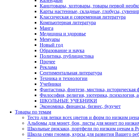
Календари
Канцтовары, хозтовары, товары первой необх
Карты настенные, складные, глобусы, сувени
Классическая и современная литература
Компьютерная литература
Манга
Медицина и здоровье
Мемуары
Новый год
Образование и наука
Политика, публицистика
Прочее
Реклама
Сентиментальная литература
Техника и технологии
Учебники
Фантастика, фэнтези, мистика, историческая 
Философия, религия, эзотерика, психология, 
ШКОЛЬНЫЕ УЧЕБНИКИ
Экономика, финансы, бизнес, бухучет
Товары по темам
Тесто для лепки всех цветов и форм по низким цена
Альбомы для монет, бон, листы для монет по низким
Школьные рюкзаки, портфели по низким ценам в Рос
Школа семи гномов, курсы для развития Вашего ребен